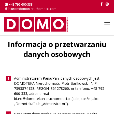
+48 795 600 333
biuro@domonieruchomosci.com
Tog
navi
Informacja o przetwarzaniu
danych osobowych
Administratorem Pana/Pani danych osobowych jest
DOMOTEKA Nieruchomości Piotr Bańkowski, NIP:
7393874158, REGON: 361278260, nr telefonu: +48 795
600 333, adres e-mail:
biuro@domotekanieruchomosci.pl (dalej także jako:
„Domoteka” lub „Administrator”).
Pana/Pani dane osobowe są przetwarzane w celu: