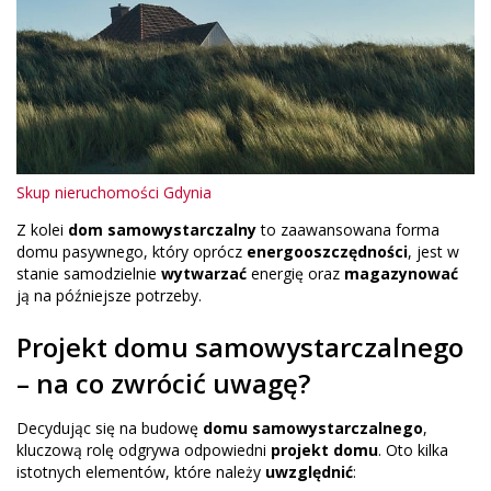
Skup nieruchomości Gdynia
Z kolei
dom samowystarczalny
to zaawansowana forma
domu pasywnego, który oprócz
energooszczędności
, jest w
stanie samodzielnie
wytwarzać
energię oraz
magazynować
ją na późniejsze potrzeby.
Projekt domu samowystarczalnego
– na co zwrócić uwagę?
Decydując się na budowę
domu samowystarczalnego
,
kluczową rolę odgrywa odpowiedni
projekt domu
. Oto kilka
istotnych elementów, które należy
uwzględnić
: