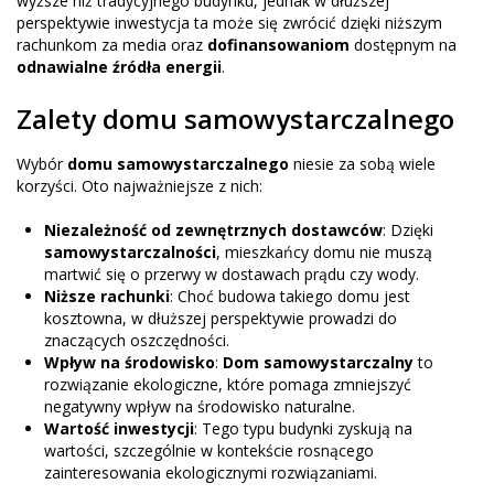
wyższe niż tradycyjnego budynku, jednak w dłuższej
perspektywie inwestycja ta może się zwrócić dzięki niższym
rachunkom za media oraz
dofinansowaniom
dostępnym na
odnawialne źródła energii
.
Zalety domu samowystarczalnego
Wybór
domu samowystarczalnego
niesie za sobą wiele
korzyści. Oto najważniejsze z nich:
Niezależność od zewnętrznych dostawców
: Dzięki
samowystarczalności
, mieszkańcy domu nie muszą
martwić się o przerwy w dostawach prądu czy wody.
Niższe rachunki
: Choć budowa takiego domu jest
kosztowna, w dłuższej perspektywie prowadzi do
znaczących oszczędności.
Wpływ na środowisko
:
Dom samowystarczalny
to
rozwiązanie ekologiczne, które pomaga zmniejszyć
negatywny wpływ na środowisko naturalne.
Wartość inwestycji
: Tego typu budynki zyskują na
wartości, szczególnie w kontekście rosnącego
zainteresowania ekologicznymi rozwiązaniami.