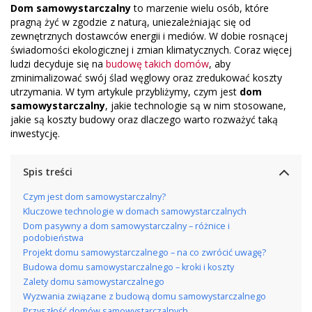
Dom samowystarczalny
to marzenie wielu osób, które
pragną żyć w zgodzie z naturą, uniezależniając się od
zewnętrznych dostawców energii i mediów. W dobie rosnącej
świadomości ekologicznej i zmian klimatycznych. Coraz więcej
ludzi decyduje się na
budowę takich domów
, aby
zminimalizować swój ślad węglowy oraz zredukować koszty
utrzymania. W tym artykule przybliżymy, czym jest
dom
samowystarczalny
, jakie technologie są w nim stosowane,
jakie są koszty budowy oraz dlaczego warto rozważyć taką
inwestycję.
Spis treści
Czym jest dom samowystarczalny?
Kluczowe technologie w domach samowystarczalnych
Dom pasywny a dom samowystarczalny – różnice i
podobieństwa
Projekt domu samowystarczalnego – na co zwrócić uwagę?
Budowa domu samowystarczalnego – kroki i koszty
Zalety domu samowystarczalnego
Wyzwania związane z budową domu samowystarczalnego
Przyszłość domów samowystarczalnych