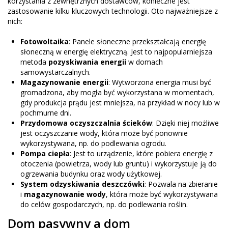
korzystania z zewnętrznych dostawców, konieczne jest
zastosowanie kilku kluczowych technologii. Oto najważniejsze z
nich:
Fotowoltaika
: Panele słoneczne przekształcają energię
słoneczną w energię elektryczną. Jest to najpopularniejsza
metoda
pozyskiwania energii
w domach
samowystarczalnych.
Magazynowanie energii
: Wytworzona energia musi być
gromadzona, aby mogła być wykorzystana w momentach,
gdy produkcja prądu jest mniejsza, na przykład w nocy lub w
pochmurne dni.
Przydomowa oczyszczalnia ścieków
: Dzięki niej możliwe
jest oczyszczanie wody, która może być ponownie
wykorzystywana, np. do podlewania ogrodu.
Pompa ciepła
: Jest to urządzenie, które pobiera energię z
otoczenia (powietrza, wody lub gruntu) i wykorzystuje ją do
ogrzewania budynku oraz wody użytkowej.
System odzyskiwania deszczówki
: Pozwala na zbieranie
i
magazynowanie wody
, która może być wykorzystywana
do celów gospodarczych, np. do podlewania roślin.
Dom pasywny a dom