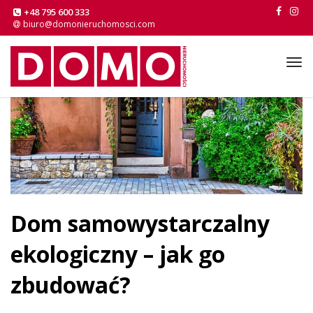
+48 795 600 333
biuro@domonieruchomosci.com
Tog
navi
Dom samowystarczalny
ekologiczny – jak go
zbudować?