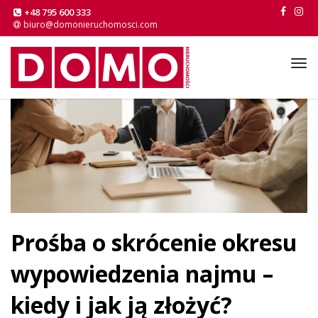
+48 795 600 333
biuro@domonieruchomosci.com
Tog
navi
Prośba o skrócenie okresu
wypowiedzenia najmu –
kiedy i jak ją złożyć?