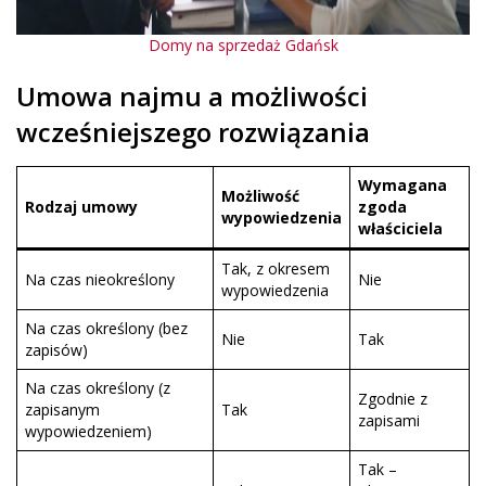
Domy na sprzedaż Gdańsk
Umowa najmu a możliwości
wcześniejszego rozwiązania
Wymagana
Możliwość
Rodzaj umowy
zgoda
wypowiedzenia
właściciela
Tak, z okresem
Na czas nieokreślony
Nie
wypowiedzenia
Na czas określony (bez
Nie
Tak
zapisów)
Na czas określony (z
Zgodnie z
zapisanym
Tak
zapisami
wypowiedzeniem)
Tak –