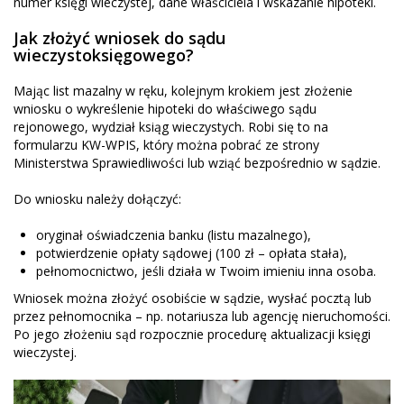
numer księgi wieczystej, dane właściciela i wskazanie hipoteki.
Jak złożyć wniosek do sądu
wieczystoksięgowego?
Mając list mazalny w ręku, kolejnym krokiem jest złożenie
wniosku o wykreślenie hipoteki do właściwego sądu
rejonowego, wydział ksiąg wieczystych. Robi się to na
formularzu KW-WPIS, który można pobrać ze strony
Ministerstwa Sprawiedliwości lub wziąć bezpośrednio w sądzie.
Do wniosku należy dołączyć:
oryginał oświadczenia banku (listu mazalnego),
potwierdzenie opłaty sądowej (100 zł – opłata stała),
pełnomocnictwo, jeśli działa w Twoim imieniu inna osoba.
Wniosek można złożyć osobiście w sądzie, wysłać pocztą lub
przez pełnomocnika – np. notariusza lub agencję nieruchomości.
Po jego złożeniu sąd rozpocznie procedurę aktualizacji księgi
wieczystej.