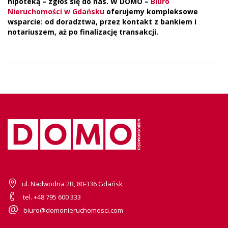
hipoteką – zgłoś się do nas. W DOMO –
Biuro
Nieruchomości w Gdańsku
oferujemy kompleksowe
wsparcie: od doradztwa, przez kontakt z bankiem i
notariuszem, aż po finalizację transakcji.
ul. Nadwodna 2B, 80-336 Gdańsk
tel. +48 795 600 333
biuro@domonieruchomosci.com