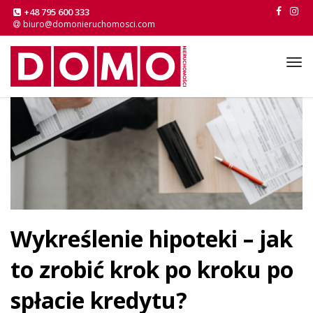
+48 795 600 333
biuro@domonieruchomosci.com
Tog
navi
Wykreślenie hipoteki – jak
to zrobić krok po kroku po
spłacie kredytu?