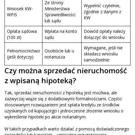
Ze strony
Wypełnić czytelnie,
Wniosek KW-
Ministerstwa
zgodnie z danymi z
WPIS
Sprawiedliwości
KW
lub sądu
Opłata sądowa
Wpłata na konto
Dowód opłaty należy
(100 zł)
sądu
dołączyć do wniosku
Wymagane, jeśli nie
Pełnomocnictwo
Osobiście lub u
składasz wniosku
(jeśli dotyczy)
notariusza
samodzielnie
Czy można sprzedać nieruchomość
z wpisaną hipoteką?
Tak, sprzedaż nieruchomości z hipoteką jest możliwa, ale
zazwyczaj wiąże się z dodatkowymi formalnościami. Często
stosowanym rozwiązaniem jest spłata kredytu ze środków
uzyskanych od kupującego i jednoczesne złożenie wniosku o
wykreślenie hipoteki po akcie notarialnym.
W takich przypadkach warto działać z pomocą doświadczonego
pośrednika lub kancelarii – umiejętne przygotowanie