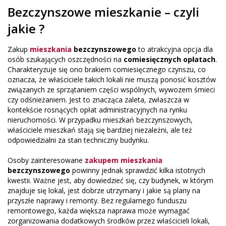
Bezczynszowe mieszkanie – czyli
jakie ?
Zakup
mieszkania
bezczynszowego
to atrakcyjna opcja dla
osób szukających oszczędności na
comiesięcznych opłatach
.
Charakteryzuje się ono brakiem comiesięcznego czynszu, co
oznacza, że właściciele takich lokali nie muszą ponosić kosztów
związanych ze sprzątaniem części wspólnych, wywozem śmieci
czy odśnieżaniem. Jest to znacząca zaleta, zwłaszcza w
kontekście rosnących opłat administracyjnych na rynku
nieruchomości. W przypadku mieszkań bezczynszowych,
właściciele mieszkań stają się bardziej niezależni, ale też
odpowiedzialni za stan techniczny budynku.
Osoby zainteresowane
zakupem mieszkania
bezczynszowego
powinny jednak sprawdzić kilka istotnych
kwestii. Ważne jest, aby dowiedzieć się, czy budynek, w którym
znajduje się lokal, jest dobrze utrzymany i jakie są plany na
przyszłe naprawy i remonty. Bez regularnego funduszu
remontowego, każda większa naprawa może wymagać
zorganizowania dodatkowych środków przez właścicieli lokali,