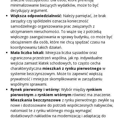
minimalizowanie bieżących wydatków, może to być
decydujący argument.
Większa odpowiedzialność:
Należy pamiętać, że brak
zarządcy czy spółdzielni oznacza konieczność
samodzielnego organizowania prac związanych z
utrzymaniem nieruchomości. To wiąże się z potrzebą
większego zaangażowania w sprawy budynku, co może być
obciążeniem dla osób, które nie chcą spędzać czasu na
koordynowaniu takich działań.
Mała liczba lokali:
Mniejsza liczba sąsiadów oraz
ograniczona przestrzeń wspólna, jak np. indywidualne
wejścia zamiast klatek schodowych, to często cecha
charakterystyczna
mieszkań z rynku pierwotnego
w
systemie bezczynszowym. Może to zapewnić większą
prywatność i mniejsze skomplikowanie w zarządzaniu
wspólnymi sprawami.
Rynek pierwotny i wtórny:
Wybór między
rynkiem
pierwotnym
a
rynkiem wtórnym
również ma znaczenie.
Mieszkania bezczynszowe
z rynku pierwotnego zwykle są
nowe i dostosowane do potrzeb współczesnych nabywców,
natomiast te z rynku wtórnego mogą wymagać
dodatkowych nakładów na modernizację i adaptację do