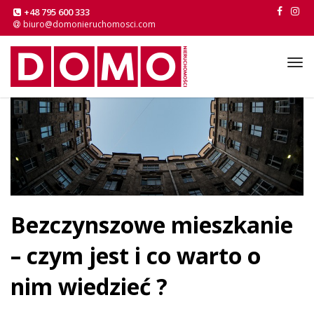
+48 795 600 333
biuro@domonieruchomosci.com
Tog
navi
Bezczynszowe mieszkanie
– czym jest i co warto o
nim wiedzieć ?