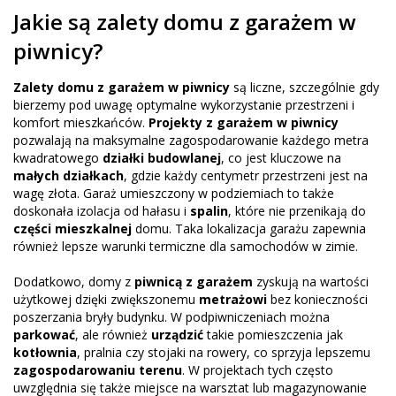
Jakie są zalety domu z garażem w
piwnicy?
Zalety domu z garażem w piwnicy
są liczne, szczególnie gdy
bierzemy pod uwagę optymalne wykorzystanie przestrzeni i
komfort mieszkańców.
Projekty z garażem w piwnicy
pozwalają na maksymalne zagospodarowanie każdego metra
kwadratowego
działki budowlanej
, co jest kluczowe na
małych działkach
, gdzie każdy centymetr przestrzeni jest na
wagę złota. Garaż umieszczony w podziemiach to także
doskonała izolacja od hałasu i
spalin
, które nie przenikają do
części mieszkalnej
domu. Taka lokalizacja garażu zapewnia
również lepsze warunki termiczne dla samochodów w zimie.
Dodatkowo, domy z
piwnicą z garażem
zyskują na wartości
użytkowej dzięki zwiększonemu
metrażowi
bez konieczności
poszerzania bryły budynku. W podpiwniczeniach można
parkować
, ale również
urządzić
takie pomieszczenia jak
kotłownia
, pralnia czy stojaki na rowery, co sprzyja lepszemu
zagospodarowaniu terenu
. W projektach tych często
uwzględnia się także miejsce na warsztat lub magazynowanie