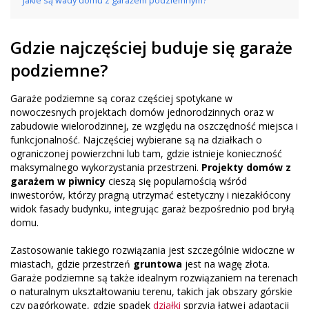
Jakie są wady domu z garażem podziemnym?
Gdzie najczęściej buduje się garaże
podziemne?
Garaże podziemne są coraz częściej spotykane w
nowoczesnych projektach domów jednorodzinnych oraz w
zabudowie wielorodzinnej, ze względu na oszczędność miejsca i
funkcjonalność. Najczęściej wybierane są na działkach o
ograniczonej powierzchni lub tam, gdzie istnieje konieczność
maksymalnego wykorzystania przestrzeni.
Projekty domów z
garażem w piwnicy
cieszą się popularnością wśród
inwestorów, którzy pragną utrzymać estetyczny i niezakłócony
widok fasady budynku, integrując garaż bezpośrednio pod bryłą
domu.
Zastosowanie takiego rozwiązania jest szczególnie widoczne w
miastach, gdzie przestrzeń
gruntowa
jest na wagę złota.
Garaże podziemne są także idealnym rozwiązaniem na terenach
o naturalnym ukształtowaniu terenu, takich jak obszary górskie
czy pagórkowate, gdzie spadek
działki
sprzyja łatwej adaptacji