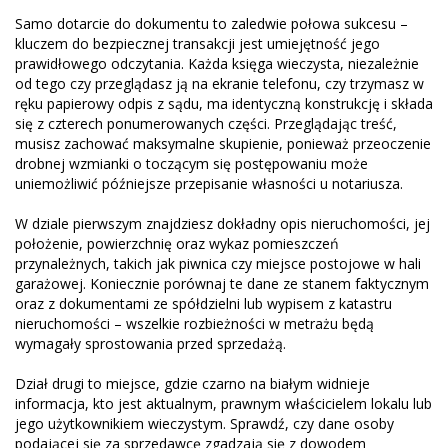
Samo dotarcie do dokumentu to zaledwie połowa sukcesu –
kluczem do bezpiecznej transakcji jest umiejętność jego
prawidłowego odczytania. Każda księga wieczysta, niezależnie
od tego czy przeglądasz ją na ekranie telefonu, czy trzymasz w
ręku papierowy odpis z sądu, ma identyczną konstrukcję i składa
się z czterech ponumerowanych części. Przeglądając treść,
musisz zachować maksymalne skupienie, ponieważ przeoczenie
drobnej wzmianki o toczącym się postępowaniu może
uniemożliwić późniejsze przepisanie własności u notariusza.
W dziale pierwszym znajdziesz dokładny opis nieruchomości, jej
położenie, powierzchnię oraz wykaz pomieszczeń
przynależnych, takich jak piwnica czy miejsce postojowe w hali
garażowej. Koniecznie porównaj te dane ze stanem faktycznym
oraz z dokumentami ze spółdzielni lub wypisem z katastru
nieruchomości – wszelkie rozbieżności w metrażu będą
wymagały sprostowania przed sprzedażą.
Dział drugi to miejsce, gdzie czarno na białym widnieje
informacja, kto jest aktualnym, prawnym właścicielem lokalu lub
jego użytkownikiem wieczystym. Sprawdź, czy dane osoby
podającej się za sprzedawcę zgadzają się z dowodem