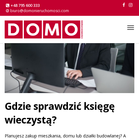
+48 795 600 333
biuro@domonieruchomosci.com
Tog
navi
Gdzie sprawdzić księgę
wieczystą?
Planujesz zakup mieszkania, domu lub działki budowlanej? A