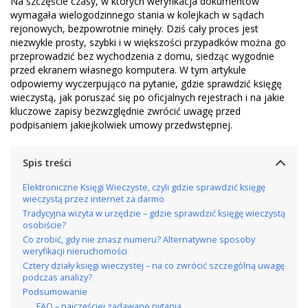
Na szczęście czasy, w których weryfikacja dokumentów
wymagała wielogodzinnego stania w kolejkach w sądach
rejonowych, bezpowrotnie minęły. Dziś cały proces jest
niezwykle prosty, szybki i w większości przypadków można go
przeprowadzić bez wychodzenia z domu, siedząc wygodnie
przed ekranem własnego komputera. W tym artykule
odpowiemy wyczerpująco na pytanie, gdzie sprawdzić księgę
wieczystą, jak poruszać się po oficjalnych rejestrach i na jakie
kluczowe zapisy bezwzględnie zwrócić uwagę przed
podpisaniem jakiejkolwiek umowy przedwstępnej.
Spis treści
Elektroniczne Księgi Wieczyste, czyli gdzie sprawdzić księgę
wieczystą przez internet za darmo
Tradycyjna wizyta w urzędzie – gdzie sprawdzić księgę wieczystą
osobiście?
Co zrobić, gdy nie znasz numeru? Alternatywne sposoby
weryfikacji nieruchomości
Cztery działy księgi wieczystej – na co zwrócić szczególną uwagę
podczas analizy?
Podsumowanie
FAQ – najczęściej zadawane pytania