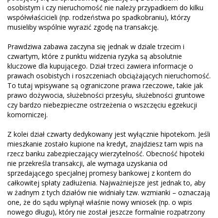
osobistym i czy nieruchomość nie należy przypadkiem do kilku
współwłaścicieli (np. rodzeństwa po spadkobraniu), którzy
musieliby wspólnie wyrazić zgodę na transakcję.
Prawdziwa zabawa zaczyna się jednak w dziale trzecim i
czwartym, które z punktu widzenia ryzyka są absolutnie
kluczowe dla kupującego. Dział trzeci zawiera informacje o
prawach osobistych i roszczeniach obciążających nieruchomość.
To tutaj wpisywane są ograniczone prawa rzeczowe, takie jak
prawo dożywocia, służebności przesyłu, służebności gruntowe
czy bardzo niebezpieczne ostrzeżenia o wszczęciu egzekucji
komorniczej.
Z kolei dział czwarty dedykowany jest wyłącznie hipotekom. Jeśli
mieszkanie zostało kupione na kredyt, znajdziesz tam wpis na
rzecz banku zabezpieczający wierzytelność. Obecność hipoteki
nie przekreśla transakcji, ale wymaga uzyskania od
sprzedającego specjalnej promesy bankowej z kontem do
całkowitej spłaty zadłużenia. Najważniejsze jest jednak to, aby
w żadnym z tych działów nie widniały tzw. wzmianki – oznaczają
one, że do sądu wpłynął właśnie nowy wniosek (np. o wpis
nowego długu), który nie został jeszcze formalnie rozpatrzony