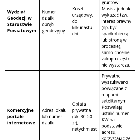
gruntów.
Koszt
Musisz jednak
Wydział
Numer
urzędowy,
wykazać tzw.
Geodezji w
działki,
do
interes prawny
Starostwie
obręb
kilkunastu
(np. być
Powiatowym
geodezyjny
dni
spadkobiercą
lub stroną w
procesie),
samo chcenie
zakupu często
nie wystarcza.
Prywatne
wyszukiwarki
powiązane z
mapami
satelitarnymi.
Opłata
Pozwalają
Komercyjne
Adres lokalu
prywatna
ustalić numer
portale
lub numer
(ok. 30-50
KW na
internetowe
działki
zł),
podstawie
natychmiast
adresu,
korzystając ze