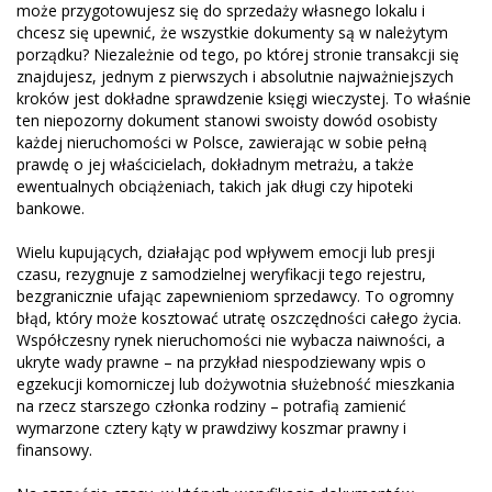
może przygotowujesz się do sprzedaży własnego lokalu i
chcesz się upewnić, że wszystkie dokumenty są w należytym
porządku? Niezależnie od tego, po której stronie transakcji się
znajdujesz, jednym z pierwszych i absolutnie najważniejszych
kroków jest dokładne sprawdzenie księgi wieczystej. To właśnie
ten niepozorny dokument stanowi swoisty dowód osobisty
każdej nieruchomości w Polsce, zawierając w sobie pełną
prawdę o jej właścicielach, dokładnym metrażu, a także
ewentualnych obciążeniach, takich jak długi czy hipoteki
bankowe.
Wielu kupujących, działając pod wpływem emocji lub presji
czasu, rezygnuje z samodzielnej weryfikacji tego rejestru,
bezgranicznie ufając zapewnieniom sprzedawcy. To ogromny
błąd, który może kosztować utratę oszczędności całego życia.
Współczesny rynek nieruchomości nie wybacza naiwności, a
ukryte wady prawne – na przykład niespodziewany wpis o
egzekucji komorniczej lub dożywotnia służebność mieszkania
na rzecz starszego członka rodziny – potrafią zamienić
wymarzone cztery kąty w prawdziwy koszmar prawny i
finansowy.