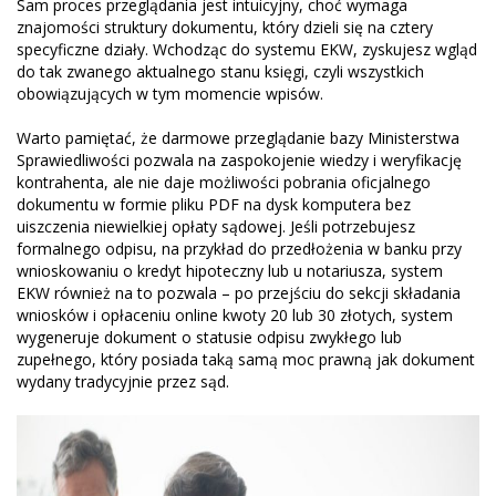
Sam proces przeglądania jest intuicyjny, choć wymaga
znajomości struktury dokumentu, który dzieli się na cztery
specyficzne działy. Wchodząc do systemu EKW, zyskujesz wgląd
do tak zwanego aktualnego stanu księgi, czyli wszystkich
obowiązujących w tym momencie wpisów.
Warto pamiętać, że darmowe przeglądanie bazy Ministerstwa
Sprawiedliwości pozwala na zaspokojenie wiedzy i weryfikację
kontrahenta, ale nie daje możliwości pobrania oficjalnego
dokumentu w formie pliku PDF na dysk komputera bez
uiszczenia niewielkiej opłaty sądowej. Jeśli potrzebujesz
formalnego odpisu, na przykład do przedłożenia w banku przy
wnioskowaniu o kredyt hipoteczny lub u notariusza, system
EKW również na to pozwala – po przejściu do sekcji składania
wniosków i opłaceniu online kwoty 20 lub 30 złotych, system
wygeneruje dokument o statusie odpisu zwykłego lub
zupełnego, który posiada taką samą moc prawną jak dokument
wydany tradycyjnie przez sąd.