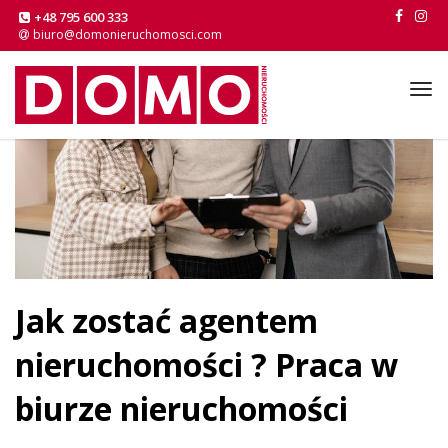
+48 795 600 333
biuro@domonieruchomosci.com
Tog
navi
Jak zostać agentem
nieruchomości ? Praca w
biurze nieruchomości