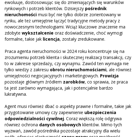
ewoluuje, dostosowując się do zmieniających się warunków
rynkowych i potrzeb klientów. Dzisiejszy
pośrednik
nieruchomości
musi być nie tylko dobrze zorientowany w
rynku, ale też umiejętnie łączyć tradycyjne metody pracy z
nowoczesnymi technologiami. Wciąż kluczowe znaczenie ma
zdobyte
wykształcenie
oraz doświadczenie, choć wymogi
formalne, takie jak
licencja
, zostały zredukowane.
Praca agenta nieruchomości w 2024 roku koncentruje się na
zrozumieniu potrzeb klienta i skutecznej realizacji transakcji, czy
to w zakresie sprzedaży, czy wynajmu. Zawód ten wymaga nie
tylko wiedzy z zakresu
obrotu nieruchomościami
, ale również
umiejętności negocjacyjnych i marketingowych.
Prowizja
pozostaje głównym źródłem
zarobków
, co sprawia, że praca
ta jest zarówno wymagająca, jak i potencjalnie bardzo
lukratywna.
Agent musi również dbać o aspekty prawne i formalne, takie jak
przygotowanie umowy czy zapewnienie
ubezpieczenia
odpowiedzialności cywilnej
. Coraz większą rolę odgrywa
również ochrona
danych osobowych
klientów. Mimo tych
wyzwań, zawód pośrednika pozostaje atrakcyjny dla wielu
osób, oferując elastyczność
czasu pracy
oraz możliwość