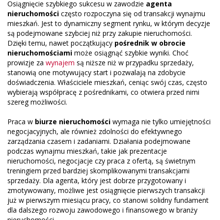
Osiągnięcie szybkiego sukcesu w zawodzie
agenta
nieruchomości
często rozpoczyna się od transakcji wynajmu
mieszkań. Jest to dynamiczny segment rynku, w którym decyzje
są podejmowane szybciej niż przy zakupie nieruchomości.
Dzięki temu, nawet początkujący
pośrednik w obrocie
nieruchomościami
może osiągnąć szybkie wyniki. Choć
prowizje za
wynajem
są niższe niż w przypadku sprzedaży,
stanowią one motywujący start i pozwalają na zdobycie
doświadczenia. Właściciele mieszkań, ceniąc swój czas, często
wybierają współpracę z pośrednikami, co otwiera przed nimi
szereg możliwości.
Praca w
biurze nieruchomości
wymaga nie tylko umiejętności
negocjacyjnych, ale również zdolności do efektywnego
zarządzania czasem i zadaniami. Działania podejmowane
podczas wynajmu mieszkań, takie jak prezentacje
nieruchomości, negocjacje czy praca z ofertą, są świetnym
treningiem przed bardziej skomplikowanymi transakcjami
sprzedaży. Dla agenta, który jest dobrze przygotowany i
zmotywowany, możliwe jest osiągnięcie pierwszych transakcji
już w pierwszym miesiącu pracy, co stanowi solidny fundament
dla dalszego rozwoju zawodowego i finansowego w branży
nieruchomości.