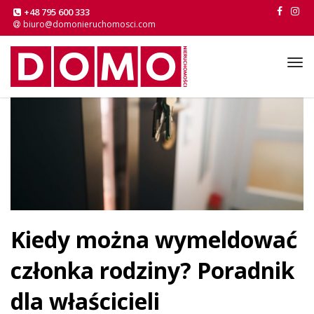
+48 795 600 333
biuro@domonieruchomosci.com
Tog
navi
Kiedy można wymeldować
członka rodziny? Poradnik
dla właścicieli