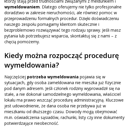
którzy stają przed trudnościami związanymi z meldunkiem i
wymeldowaniem
. Dlatego oferujemy nie tylko profesjonalne
doradztwo w zakresie nieruchomości, ale również pomoc w
przeprowadzeniu formalnych procedur. Dzięki doświadczeniu
naszego zespołu pomagamy klientom skutecznie i
bezproblemowo rozwiązywać tego rodzaju sprawy. Jeśli masz
pytania lub potrzebujesz wsparcia, skontaktuj się z nami – z
chęcią pomożemy.
Kiedy można rozpocząć procedurę
wymeldowania?
Najczęściej
potrzeba wymeldowania
pojawia się w
sytuacjach, gdy osoba zameldowana nie mieszka już fizycznie
pod danym adresem. Jeśli członek rodziny wyprowadził się na
stałe, a nie dokonał samodzielnego wymeldowania, właściciel
lokalu ma prawo wszcząć procedurę administracyjną. Kluczowe
jest udowodnienie, że dana osoba nie przebywa już w
mieszkaniu od dłuższego czasu. Dowody mogą obejmować
m.in. oświadczenia sąsiadów, rachunki, listy czy inne dokumenty
potwierdzające nieobecność.