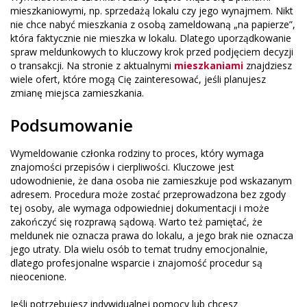
mieszkaniowymi, np. sprzedażą lokalu czy jego wynajmem. Nikt
nie chce nabyć mieszkania z osobą zameldowaną „na papierze”,
która faktycznie nie mieszka w lokalu. Dlatego uporządkowanie
spraw meldunkowych to kluczowy krok przed podjęciem decyzji
o transakcji. Na stronie z aktualnymi
mieszkaniami
znajdziesz
wiele ofert, które mogą Cię zainteresować, jeśli planujesz
zmianę miejsca zamieszkania.
Podsumowanie
Wymeldowanie członka rodziny to proces, który wymaga
znajomości przepisów i cierpliwości. Kluczowe jest
udowodnienie, że dana osoba nie zamieszkuje pod wskazanym
adresem. Procedura może zostać przeprowadzona bez zgody
tej osoby, ale wymaga odpowiedniej dokumentacji i może
zakończyć się rozprawą sądową. Warto też pamiętać, że
meldunek nie oznacza prawa do lokalu, a jego brak nie oznacza
jego utraty. Dla wielu osób to temat trudny emocjonalnie,
dlatego profesjonalne wsparcie i znajomość procedur są
nieocenione.
Jeśli potrzebujesz indywidualnej pomocy lub chcesz