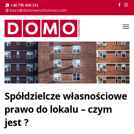
+48 795 600 333
biuro@domonieruchomosci.com
Tog
navi
Spółdzielcze własnościowe
prawo do lokalu – czym
jest ?