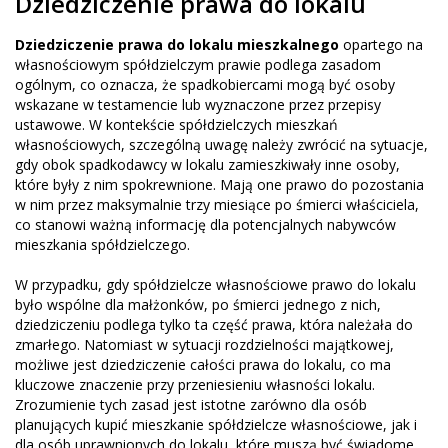
Dziedziczenie prawa do lokalu
Dziedziczenie prawa do lokalu mieszkalnego
opartego na
własnościowym spółdzielczym prawie podlega zasadom
ogólnym, co oznacza, że spadkobiercami mogą być osoby
wskazane w testamencie lub wyznaczone przez przepisy
ustawowe. W kontekście spółdzielczych mieszkań
własnościowych, szczególną uwagę należy zwrócić na sytuacje,
gdy obok spadkodawcy w lokalu zamieszkiwały inne osoby,
które były z nim spokrewnione. Mają one prawo do pozostania
w nim przez maksymalnie trzy miesiące po śmierci właściciela,
co stanowi ważną informację dla potencjalnych nabywców
mieszkania spółdzielczego.
W przypadku, gdy spółdzielcze własnościowe prawo do lokalu
było wspólne dla małżonków, po śmierci jednego z nich,
dziedziczeniu podlega tylko ta część prawa, która należała do
zmarłego. Natomiast w sytuacji rozdzielności majątkowej,
możliwe jest dziedziczenie całości prawa do lokalu, co ma
kluczowe znaczenie przy przeniesieniu własności lokalu.
Zrozumienie tych zasad jest istotne zarówno dla osób
planujących kupić mieszkanie spółdzielcze własnościowe, jak i
dla osób uprawnionych do lokalu, które muszą być świadome