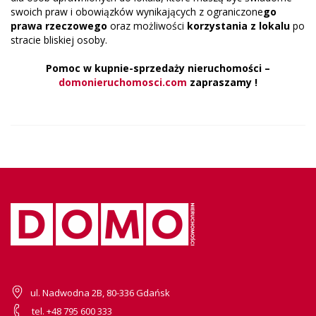
swoich praw i obowiązków wynikających z ograniczone
go
prawa rzeczowego
oraz możliwości
korzystania z lokalu
po
stracie bliskiej osoby.
Pomoc w kupnie-sprzedaży nieruchomości –
domonieruchomosci.com
zapraszamy !
ul. Nadwodna 2B, 80-336 Gdańsk
tel. +48 795 600 333