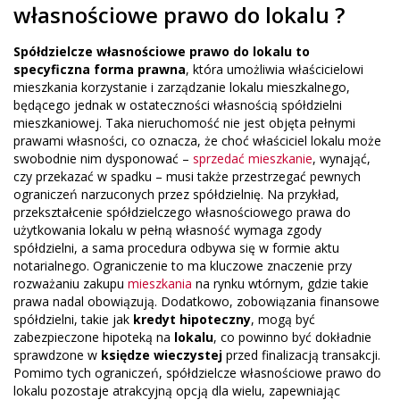
własnościowe prawo do lokalu ?
Spółdzielcze własnościowe prawo do lokalu to
specyficzna forma prawna
, która umożliwia właścicielowi
mieszkania korzystanie i zarządzanie lokalu mieszkalnego,
będącego jednak w ostateczności własnością spółdzielni
mieszkaniowej. Taka nieruchomość nie jest objęta pełnymi
prawami własności, co oznacza, że choć właściciel lokalu może
swobodnie nim dysponować –
sprzedać mieszkanie
, wynająć,
czy przekazać w spadku – musi także przestrzegać pewnych
ograniczeń narzuconych przez spółdzielnię. Na przykład,
przekształcenie spółdzielczego własnościowego prawa do
użytkowania lokalu w pełną własność wymaga zgody
spółdzielni, a sama procedura odbywa się w formie aktu
notarialnego. Ograniczenie to ma kluczowe znaczenie przy
rozważaniu zakupu
mieszkania
na rynku wtórnym, gdzie takie
prawa nadal obowiązują. Dodatkowo, zobowiązania finansowe
spółdzielni, takie jak
kredyt hipoteczny
, mogą być
zabezpieczone hipoteką na
lokalu
, co powinno być dokładnie
sprawdzone w
księdze wieczystej
przed finalizacją transakcji.
Pomimo tych ograniczeń, spółdzielcze własnościowe prawo do
lokalu pozostaje atrakcyjną opcją dla wielu, zapewniając